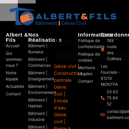
Albert &
Nos
Informations
Coordonn
Nos
Fils
Réalisations
Politique de
189
Accueil
Bâtiment |
confidentialité
route
réalisation
Bureaux
des
Qui
Politique de
Collines
sommes-
Bâtiment |
cookies
nous ?
Commerces
Génie civil |
Les
Mentions
Fournials -
Notre
Bâtiment |
Construction
Légales
81210
équipe
Enseignement
centrale
Contact
MONTFA
Actualités
Bâtiment |
Génie
05 63
Environnement
civil |
Contact
75 84
Bâtiment |
Entrée
52
Habitat
d'eau
contact@al
Bâtiment |
Génie
batiment.c
Industrie
civil |
Bâtiment |
Passe à